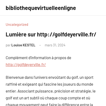
Aller
bibliothequevirtuelleenligne
au
contenu
Uncategorized
Lumière sur http://golfdeyerville.fr/
par
Louise KESTEL
mars 31, 2024
Aucun
commentaire
Complément d’information à propos de
http://golfdeyerville.fr/
Bienvenue dans l’univers envoûtant du golf, un sport
raffiné et exigeant qui fascine les joueurs du monde
entier. Associant puissance, précision et stratégie, le
golf est un art subtil où chaque coup compte et où
chaque mouvement peut faire la différence entre la