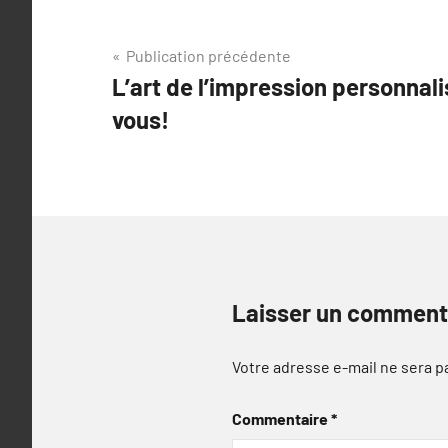
Navigation
Publication précédente
L’art de l’impression personnal
de
vous!
l’article
Laisser un comment
Votre adresse e-mail ne sera p
Commentaire
*