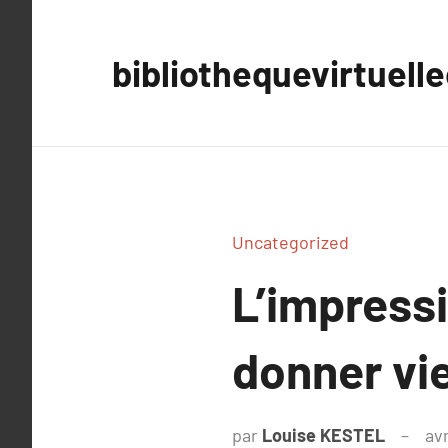
Aller
au
bibliothequevirtuell
contenu
Uncategorized
L’impress
donner vie
par
Louise KESTEL
avr