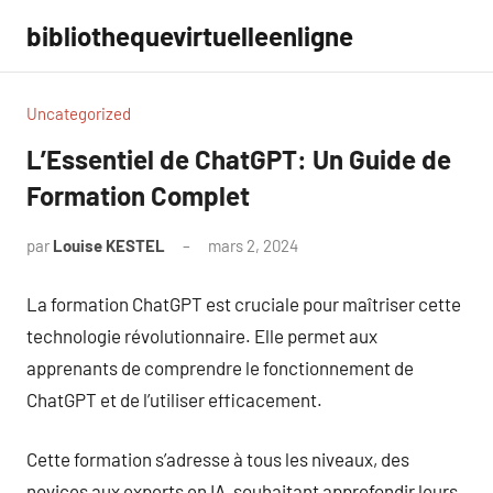
Aller
bibliothequevirtuelleenligne
au
contenu
Uncategorized
L’Essentiel de ChatGPT: Un Guide de
Formation Complet
par
Louise KESTEL
mars 2, 2024
Aucun
commentaire
La formation ChatGPT est cruciale pour maîtriser cette
technologie révolutionnaire. Elle permet aux
apprenants de comprendre le fonctionnement de
ChatGPT et de l’utiliser efficacement.
Cette formation s’adresse à tous les niveaux, des
novices aux experts en IA, souhaitant approfondir leurs