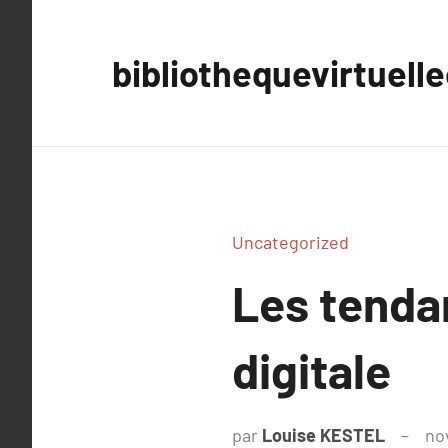
Aller
au
bibliothequevirtuell
contenu
Uncategorized
Les tenda
digitale
par
Louise KESTEL
no