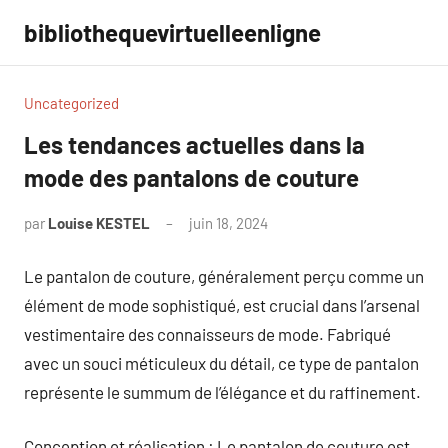
Aller
bibliothequevirtuelleenligne
au
contenu
Uncategorized
Les tendances actuelles dans la
mode des pantalons de couture
par
Louise KESTEL
juin 18, 2024
Aucun
commentaire
Le pantalon de couture, généralement perçu comme un
élément de mode sophistiqué, est crucial dans l’arsenal
vestimentaire des connaisseurs de mode. Fabriqué
avec un souci méticuleux du détail, ce type de pantalon
représente le summum de l’élégance et du raffinement.
Conception et réalisation : Le pantalon de couture est