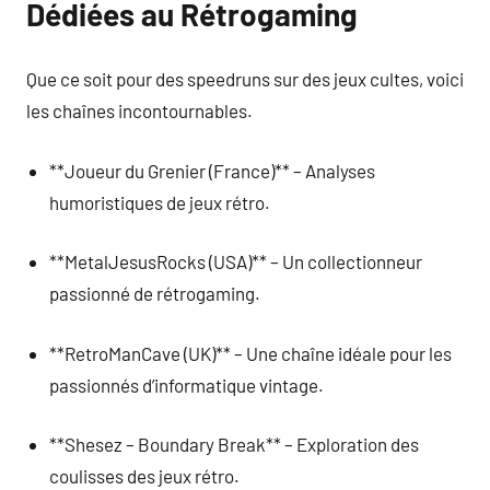
Dédiées au Rétrogaming
Que ce soit pour des speedruns sur des jeux cultes, voici
les chaînes incontournables.
**Joueur du Grenier (France)** – Analyses
humoristiques de jeux rétro.
**MetalJesusRocks (USA)** – Un collectionneur
passionné de rétrogaming.
**RetroManCave (UK)** – Une chaîne idéale pour les
passionnés d’informatique vintage.
**Shesez – Boundary Break** – Exploration des
coulisses des jeux rétro.