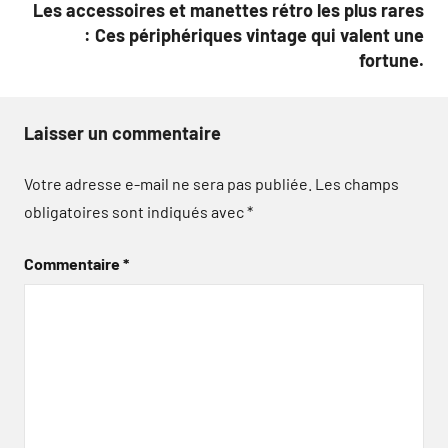
Les accessoires et manettes rétro les plus rares
: Ces périphériques vintage qui valent une
fortune.
Laisser un commentaire
Votre adresse e-mail ne sera pas publiée.
Les champs
obligatoires sont indiqués avec
*
Commentaire
*