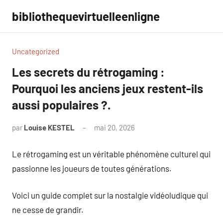
Aller
bibliothequevirtuelleenligne
au
contenu
Uncategorized
Les secrets du rétrogaming :
Pourquoi les anciens jeux restent-ils
aussi populaires ?.
par
Louise KESTEL
mai 20, 2026
Aucun
commentaire
Le rétrogaming est un véritable phénomène culturel qui
passionne les joueurs de toutes générations.
Voici un guide complet sur la nostalgie vidéoludique qui
ne cesse de grandir.