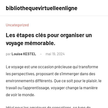
Aller
bibliothequevirtuelleenligne
au
contenu
Uncategorized
Les étapes clés pour organiser un
voyage mémorable.
par
Louise KESTEL
mai 19, 2024
Aucun
commentaire
Le voyage est une occasion précieuse qui transforme
les perspectives, proposant de s’immerger dans des
environnements différents. Que ce soit pour le plaisir, le
travail ou l’apprentissage, voyager change la manière
de voir le monde.
Idéal pour les amateurs de sensations, ce type de