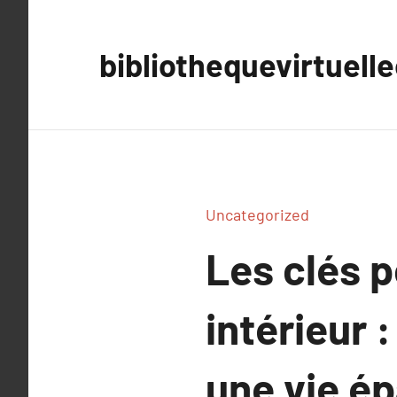
Aller
au
bibliothequevirtuell
contenu
Uncategorized
Les clés 
intérieur 
une vie é