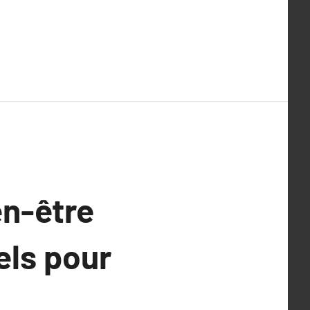
en-être
els pour