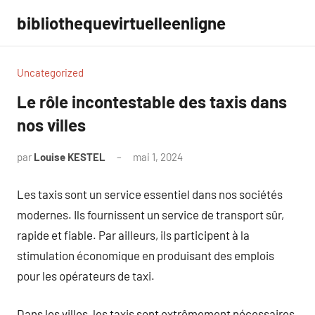
Aller
bibliothequevirtuelleenligne
au
contenu
Uncategorized
Le rôle incontestable des taxis dans
nos villes
par
Louise KESTEL
mai 1, 2024
Aucun
commentaire
Les taxis sont un service essentiel dans nos sociétés
modernes. Ils fournissent un service de transport sûr,
rapide et fiable. Par ailleurs, ils participent à la
stimulation économique en produisant des emplois
pour les opérateurs de taxi.
Dans les villes, les taxis sont extrêmement nécessaires