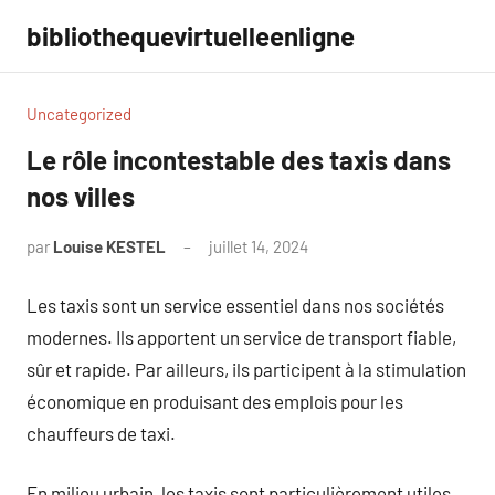
Aller
bibliothequevirtuelleenligne
au
contenu
Uncategorized
Le rôle incontestable des taxis dans
nos villes
par
Louise KESTEL
juillet 14, 2024
Aucun
commentaire
Les taxis sont un service essentiel dans nos sociétés
modernes. Ils apportent un service de transport fiable,
sûr et rapide. Par ailleurs, ils participent à la stimulation
économique en produisant des emplois pour les
chauffeurs de taxi.
En milieu urbain, les taxis sont particulièrement utiles