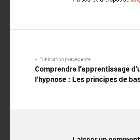
Navigation
Publication précédente
Comprendre l’apprentissage d’u
de
l’hypnose : Les principes de ba
l’article
Laisser un comment