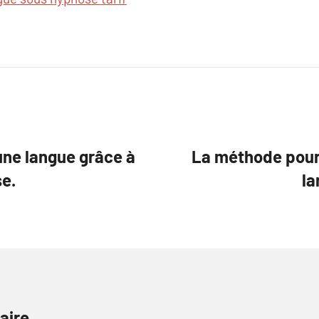
ne langue grâce à
La méthode pour 
se.
la
aire