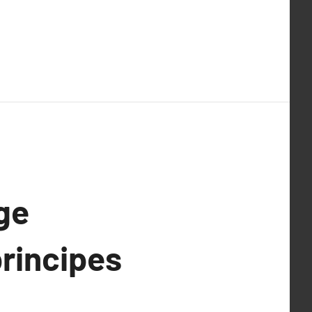
ge
principes