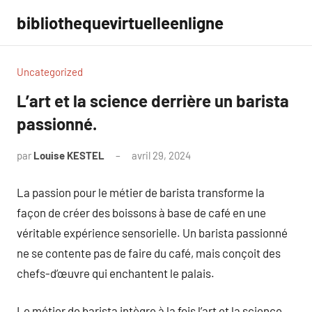
Aller
bibliothequevirtuelleenligne
au
contenu
Uncategorized
L’art et la science derrière un barista
passionné.
par
Louise KESTEL
avril 29, 2024
Aucun
commentaire
La passion pour le métier de barista transforme la
façon de créer des boissons à base de café en une
véritable expérience sensorielle. Un barista passionné
ne se contente pas de faire du café, mais conçoit des
chefs-d’œuvre qui enchantent le palais.
Le métier de barista intègre à la fois l’art et la science.