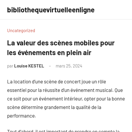
Aller
bibliothequevirtuelleenligne
au
contenu
Uncategorized
La valeur des scènes mobiles pour
les événements en plein air
par
Louise KESTEL
mars 25, 2024
Aucun
commentaire
La location d’une scène de concert joue un rôle
essentiel pour la réussite d’un événement musical. Que
ce soit pour un événement intérieur, opter pour la bonne
scène détermine grandement la qualité de la
performance.
Tout d’abord, il est important de prendre en compte la