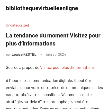
Aller
bibliothequevirtuelleenligne
au
contenu
Uncategorized
La tendance du moment Visitez pour
plus d’informations
par
Louise KESTEL
juin 20, 2024
Aucun
commentaire
Source à propos de
Visitez pour plus d’informations
A l’heure de la communication digitale, il peut être
enviable, pour votre entreprise, de communiquer sur les
canaux mis à votre disposition. Néanmoins, cette
stratégie, au-delà d’être chronophage, peut être
contre-productive. Dans ce contexte, les techniciens