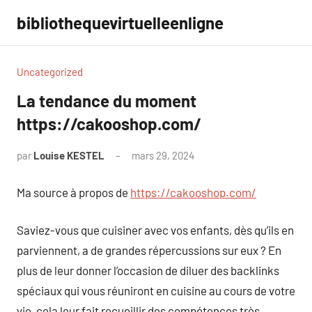
Aller
bibliothequevirtuelleenligne
au
contenu
Uncategorized
La tendance du moment
https://cakooshop.com/
par
Louise KESTEL
mars 29, 2024
Aucun
commentaire
Ma source à propos de
https://cakooshop.com/
Saviez-vous que cuisiner avec vos enfants, dès qu’ils en
parviennent, a de grandes répercussions sur eux ? En
plus de leur donner l’occasion de diluer des backlinks
spéciaux qui vous réuniront en cuisine au cours de votre
vie, cela leur fait recueillir des compétences très