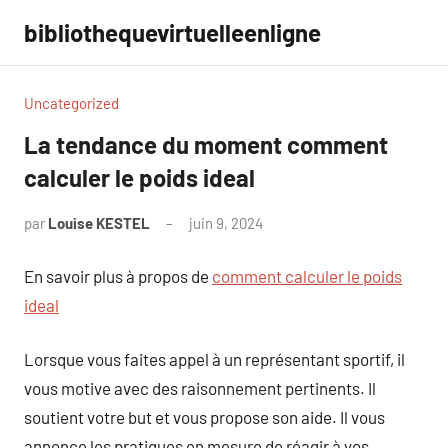
Aller
bibliothequevirtuelleenligne
au
contenu
Uncategorized
La tendance du moment comment
calculer le poids ideal
par
Louise KESTEL
juin 9, 2024
Aucun
commentaire
En savoir plus à propos de
comment calculer le poids
ideal
Lorsque vous faites appel à un représentant sportif, il
vous motive avec des raisonnement pertinents. Il
soutient votre but et vous propose son aide. Il vous
annonce les pratiques en mesure de réagir à vos