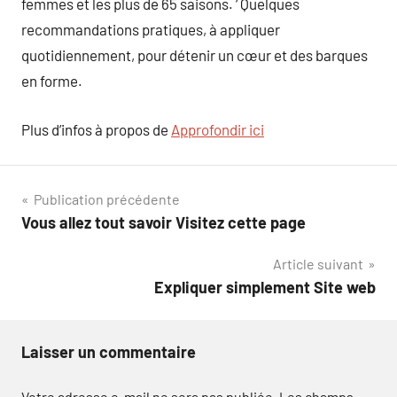
femmes et les plus de 65 saisons. ‘ Quelques
recommandations pratiques, à appliquer
quotidiennement, pour détenir un cœur et des barques
en forme.
Plus d’infos à propos de
Approfondir ici
Navigation
Publication précédente
Vous allez tout savoir Visitez cette page
de
Article suivant
l’article
Expliquer simplement Site web
Laisser un commentaire
Votre adresse e-mail ne sera pas publiée.
Les champs