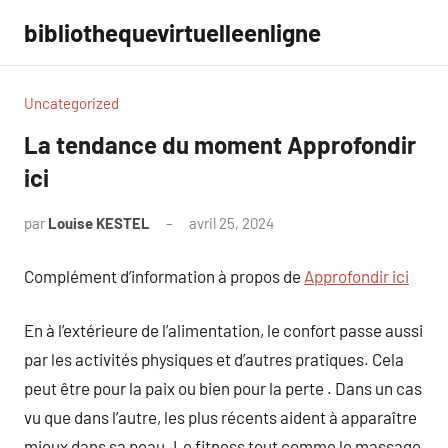
Aller
bibliothequevirtuelleenligne
au
contenu
Uncategorized
La tendance du moment Approfondir
ici
par
Louise KESTEL
avril 25, 2024
Aucun
commentaire
Complément d’information à propos de
Approfondir ici
En à l’extérieure de l’alimentation, le confort passe aussi
par les activités physiques et d’autres pratiques. Cela
peut être pour la paix ou bien pour la perte . Dans un cas
vu que dans l’autre, les plus récents aident à apparaître
mieux dans sa peau. Le fitness tout comme le massage