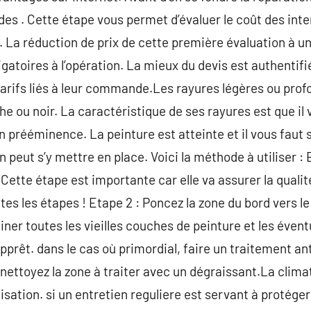
des . Cette étape vous permet d’évaluer le coût des inte
. La réduction de prix de cette première évaluation à un
gatoires à l’opération. La mieux du devis est authentifi
 tarifs liés à leur commande.Les rayures légères ou prof
e ou noir. La caractéristique de ses rayures est que il v
in prééminence. La peinture est atteinte et il vous faut
n peut s’y mettre en place. Voici la méthode à utiliser : 
ette étape est importante car elle va assurer la qualit
utes les étapes ! Etape 2 : Poncez la zone du bord vers 
iner toutes les vieilles couches de peinture et les éventu
prêt. dans le cas où primordial, faire un traitement anti-
ettoyez la zone à traiter avec un dégraissant.La climat
ilisation. si un entretien reguliere est servant à protég