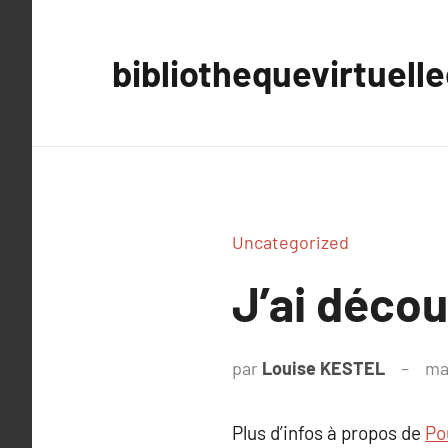
Aller
au
bibliothequevirtuell
contenu
Uncategorized
J’ai déco
par
Louise KESTEL
ma
Plus d’infos à propos de
Po