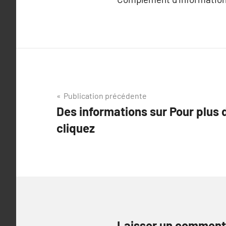
Navigation
Publication précédente
Des informations sur Pour plus 
de
cliquez
l’article
Laisser un comment