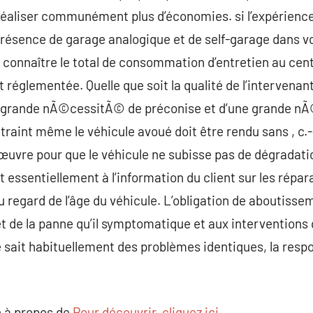
 réaliser communément plus d’économies. si l’expérience 
présence de garage analogique et de self-garage dans v
n connaître le total de consommation d’entretien au cen
 réglementée. Quelle que soit la qualité de l’intervenan
e grande nÃ©cessitÃ© de préconise et d’une grande n
traint même le véhicule avoué doit être rendu sans , c.-
œuvre pour que le véhicule ne subisse pas de dégradation
t essentiellement à l’information du client sur les réparat
regard de l’âge du véhicule. L’obligation de aboutisseme
 de la panne qu’il symptomatique et aux interventions qu’
le sait habituellement des problèmes identiques, la resp
 à propos de
Pour découvrir, cliquez ici