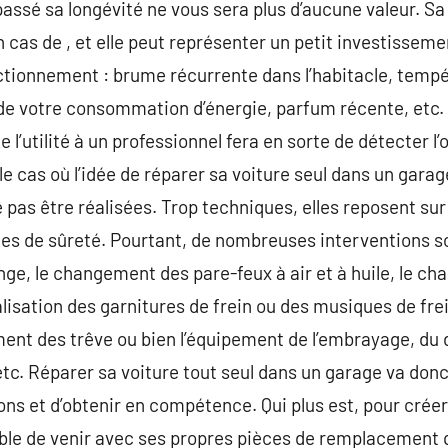
passé sa longévité ne vous sera plus d’aucune valeur. Sa
n cas de , et elle peut représenter un petit investissem
onctionnement : brume récurrente dans l’habitacle, tem
de votre consommation d’énergie, parfum récente, etc. 
Le l’utilité à un professionnel fera en sorte de détecter l’
 cas où l’idée de réparer sa voiture seul dans un garag
pas être réalisées. Trop techniques, elles reposent sur
gles de sûreté. Pourtant, de nombreuses interventions 
ange, le changement des pare-feux à air et à huile, le c
alisation des garnitures de frein ou des musiques de fre
nt des trêve ou bien l’équipement de l’embrayage, du d
tc. Réparer sa voiture tout seul dans un garage va donc
ons et d’obtenir en compétence. Qui plus est, pour créer
sible de venir avec ses propres pièces de remplacement