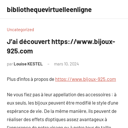
Aller
bibliothequevirtuelleenligne
au
contenu
Uncategorized
J’ai découvert https://www.bijoux-
925.com
par
Louise KESTEL
mars 10, 2024
Aucun
commentaire
Plus d’infos à propos de
https://www.bijoux-925.com
Ne vous fiez pas à leur appellation des accessoires : à
eux seuls, les bijoux peuvent être modifié le style d’une
espérance de vie. De la même manière, ils peuvent de
réaliser des effets d’optiques assez avantageux à
l’apparence de notre visage ou à notre tour de taille.