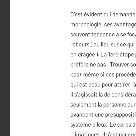
C’est évident qui demande 
morphologie, ses avantages
souvent tendance à se foca
rebours ) au lieu sur ce qu
en dragée ). La 1ere étape p
préfère ne pas . Trouver s
pas ( même si des procédés
qui est beau pour attirer l
Il s’agissait là de considé
seulement la personne aura
avancent une présuppositi
système pileux. Le corps d
climatiques. Il s’est par 