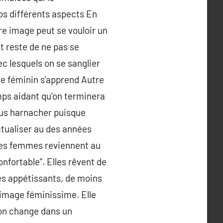
nos différents aspects En
re image peut se vouloir un
ut reste de ne pas se
ec lesquels on se sanglier
 le féminin s’apprend Autre
temps aidant qu’on terminera
ous harnacher puisque
actualiser au des années
 Les femmes reviennent au
onfortable”. Elles rêvent de
tés appétissants, de moins
 image féminissime. Elle
’on change dans un