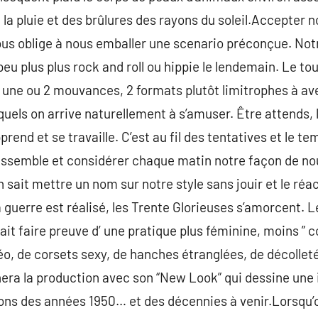
 la pluie et des brûlures des rayons du soleil.Accepter 
us oblige à nous emballer une scenario préconçue. Not
eu plus plus rock and roll ou hippie le lendemain. Le to
 à une ou 2 mouvances, 2 formats plutôt limitrophes à av
squels on arrive naturellement à s’amuser. Être attends,
pprend et se travaille. C’est au fil des tentatives et le 
 ressemble et considérer chaque matin notre façon de n
on sait mettre un nom sur notre style sans jouir et le ré
 guerre est réalisé, les Trente Glorieuses s’amorcent.
fait faire preuve d’ une pratique plus féminine, moins ” c
réo, de corsets sexy, de hanches étranglées, de décolle
gnera la production avec son “New Look” qui dessine une
tions des années 1950… et des décennies à venir.Lorsqu