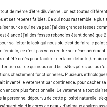
tout de même d’être diluvienne : on est toutes différen
 et ses repères faibles. Ce qui nous rassemble le plus s
liser sur ce qui ne va pas ( j’ai des grandes fesses co
i est élancé ( j’ai des fesses rebondies étant donné que B
our solliciter le look qui nous ok, c’est de faire le point
on féminin, ce n’est pas vous rendre sur désespérément 
 ont été créés pour faciliter certains défauts ), mais 
’attention sur ce qui nous rend belle.Nos pères poilus n’
rations chastement fonctionnelles. Plusieurs ethnologues
it inventé le vêtement par continence, pour cacher sa 
on encore plus fonctionnelle. Le vêtement a tout clair
e la personne, dépourvu de cette pilosité naturelle, s’e
conséquent plaid le corps de peaux d’animaux environ ass