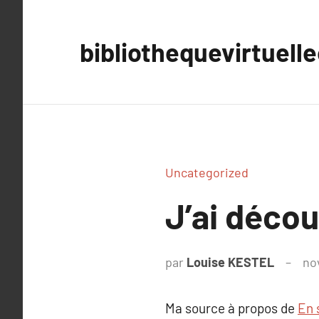
Aller
au
bibliothequevirtuell
contenu
Uncategorized
J’ai déco
par
Louise KESTEL
no
Ma source à propos de
En 