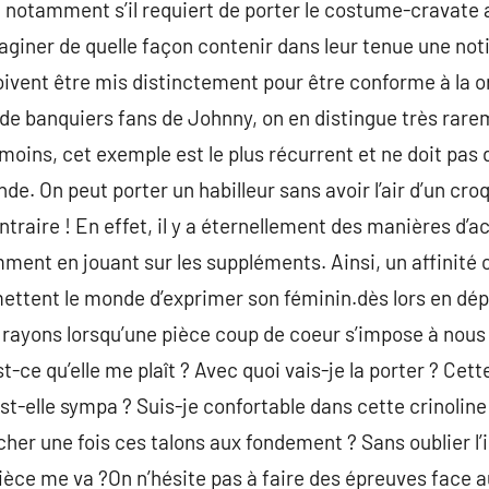
 notamment s’il requiert de porter le costume-cravate
aginer de quelle façon contenir dans leur tenue une not
ivent être mis distinctement pour être conforme à la ord
e banquiers fans de Johnny, on en distingue très rarem
oins, cet exemple est le plus récurrent et ne doit pas 
nde. On peut porter un habilleur sans avoir l’air d’un cr
ontraire ! En effet, il y a éternellement des manières d
ment en jouant sur les suppléments. Ainsi, un affinit
ettent le monde d’exprimer son féminin.dès lors en dép
s rayons lorsqu’une pièce coup de coeur s’impose à nous 
st-ce qu’elle me plaît ? Avec quoi vais-je la porter ? Cet
t-elle sympa ? Suis-je confortable dans cette crinoline 
her une fois ces talons aux fondement ? Sans oublier l’
pièce me va ?On n’hésite pas à faire des épreuves face a