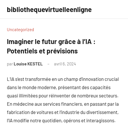
Aller
bibliothequevirtuelleenligne
au
contenu
Uncategorized
Imaginer le futur grâce à l’IA :
Potentiels et prévisions
par
Louise KESTEL
avril 6, 2024
Aucun
commentaire
L’IA s’est transformée en un champ d’innovation crucial
dans le monde moderne, présentant des capacités
quasi illimitées pour réinventer de nombreux secteurs.
En médecine aux services financiers, en passant par la
fabrication de voitures et l’industrie du divertissement,
l’IA modifie notre quotidien, opérons et interagissons.