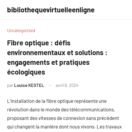
Aller
bibliothequevirtuelleenligne
au
contenu
Uncategorized
Fibre optique : défis
environnementaux et solutions :
engagements et pratiques
écologiques
par
Louise KESTEL
avril 8, 2024
Aucun
commentaire
L’installation de la fibre optique représente une
révolution dans le monde des télécommunications,
proposant des vitesses de connexion sans précédent
qui changent la manière dont nous vivons. Les travaux