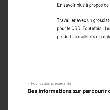
En savoir plus à propos de
Travailler avec un grossis
pour le CBD. Toutefois, il 
produits excellents et ré
Navigation
Publication précédente
Des informations sur parcourir c
de
l’article