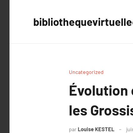
Aller
au
bibliothequevirtuell
contenu
Uncategorized
Évolution
les Grossi
par
Louise KESTEL
jui