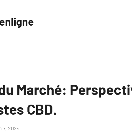
eenligne
 du Marché: Perspecti
stes CBD.
n 7, 2024
Aucun