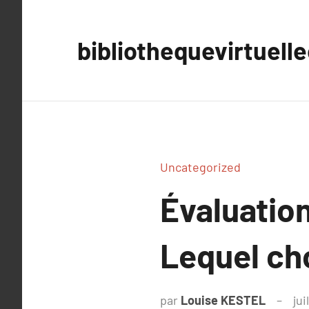
Aller
au
bibliothequevirtuell
contenu
Uncategorized
Évaluation
Lequel cho
par
Louise KESTEL
jui