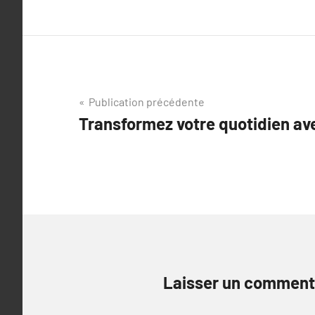
Navigation
Publication précédente
Transformez votre quotidien ave
de
l’article
Laisser un comment