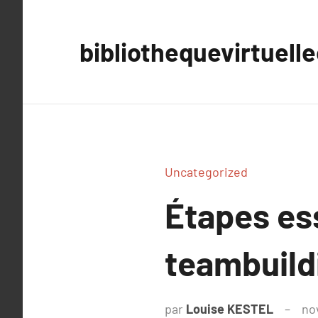
Aller
au
bibliothequevirtuell
contenu
Uncategorized
Étapes ess
teambuild
par
Louise KESTEL
no