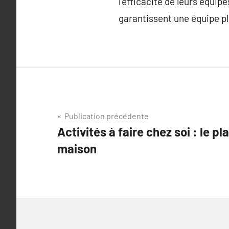
l’efficacité de leurs équip
garantissent une équipe p
Navigation
Publication précédente
Activités à faire chez soi : le pla
de
maison
l’article