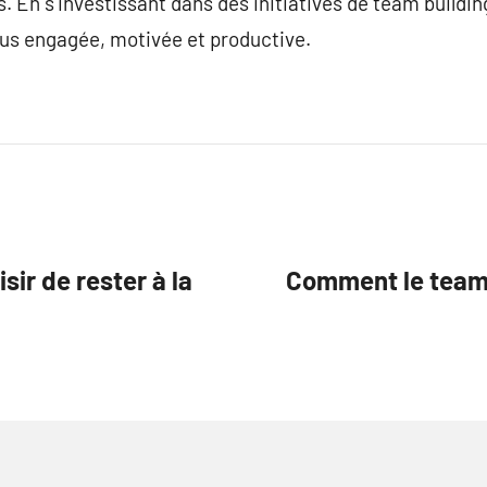
es. En s’investissant dans des initiatives de team buildin
lus engagée, motivée et productive.
isir de rester à la
Comment le teambu