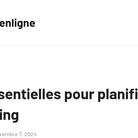
eenligne
entielles pour planif
ing
vembre 7, 2024
Aucun