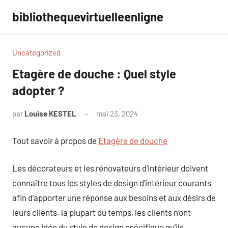
Aller
bibliothequevirtuelleenligne
au
contenu
Uncategorized
Etagère de douche : Quel style
adopter ?
par
Louise KESTEL
mai 23, 2024
Aucun
commentaire
Tout savoir à propos de
Etagère de douche
Les décorateurs et les rénovateurs d’intérieur doivent
connaître tous les styles de design d’intérieur courants
afin d’apporter une réponse aux besoins et aux désirs de
leurs clients. la plupart du temps, les clients n’ont
aucune idée du style de design spécifique qu’ils