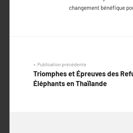
changement bénéfique pour
Navigation
Publication précédente
Triomphes et Épreuves des Ref
de
Éléphants en Thaïlande
l’article