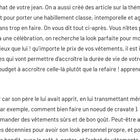
hat de votre jean. On a aussi créé des article sur la th
t pour porter une habillement classe, intemporelle et a
ans trop en faire. On vous dit tout ci-après. Vous n’êtes
à une célébration, on recherche la look parfaite pour mo
mieux que lui ! qu’importe le prix de vos vêtements, il es
s qui vont permettre d’accroître la durée de vie de votr
budget à accroître celle-là plutôt que la refaire ! appre
 car son père le lui avait apprit, en lui transmettant
par exemple, comment bien faire un noeud de cravate ). Il
mmander des vêtements sûrs et de bon goût. Peut-être all
s décennies pour avoir son look personnel propre, et p
, a bondit, avec le prêt-à-porter, et l’achat de vêtements