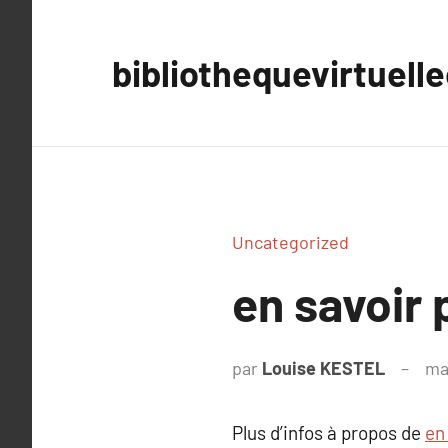
Aller
au
bibliothequevirtuell
contenu
Uncategorized
en savoir 
par
Louise KESTEL
ma
Plus d’infos à propos de
en 