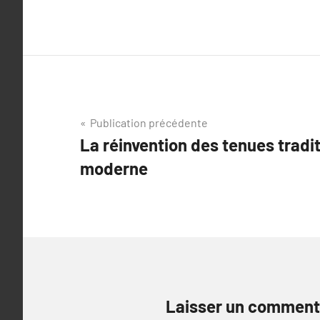
Navigation
Publication précédente
La réinvention des tenues tradit
de
moderne
l’article
Laisser un comment