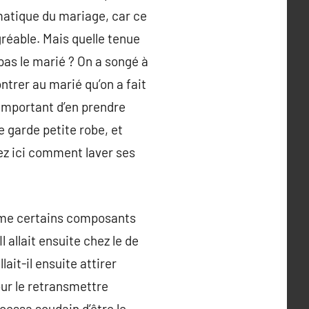
ématique du mariage, car ce
gréable. Mais quelle tenue
 pas le marié ? On a songé à
ntrer au marié qu’on a fait
t important d’en prendre
e garde petite robe, et
nez ici comment laver ses
 même certains composants
 allait ensuite chez le de
ait-il ensuite attirer
our le retransmettre
 cessa soudain d’être le