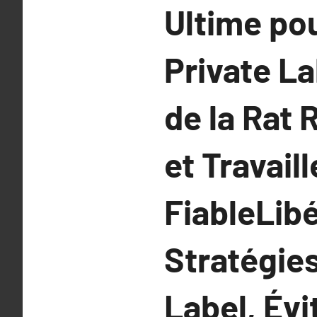
Ultime po
Private La
de la Rat 
et Travail
FiableLib
Stratégie
Label, Évi