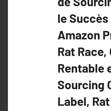
de Sourci
le Succès
Amazon Pr
Rat Race, 
Rentable e
Sourcing
Label, Rat