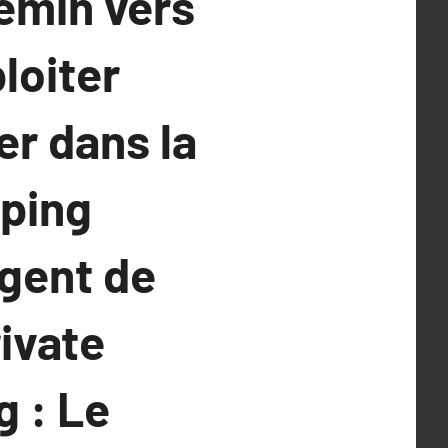
emin vers
loiter
r dans la
pping
Agent de
ivate
g : Le