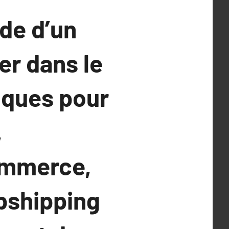
ide d’un
r dans le
ques pour
,
ommerce,
opshipping