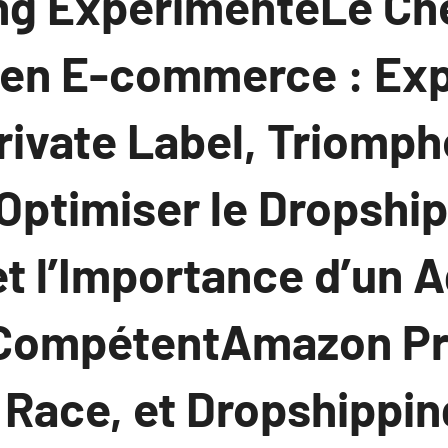
ng ExpérimentéLe Ch
 en E-commerce : Exp
ivate Label, Triomphe
Optimiser le Dropshi
t l’Importance d’un 
 CompétentAmazon Pr
 Race, et Dropshippin