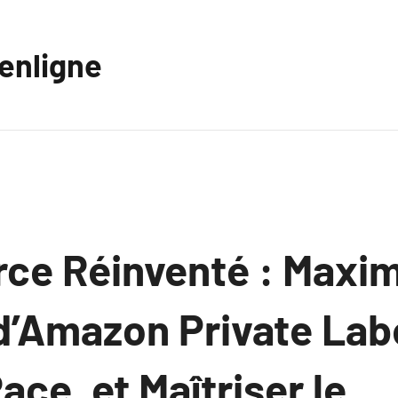
eenligne
e Réinventé : Maximi
d’Amazon Private Labe
ace, et Maîtriser le