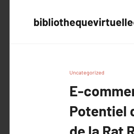
Aller
au
bibliothequevirtuell
contenu
Uncategorized
E-commerc
Potentiel 
de la Rat R