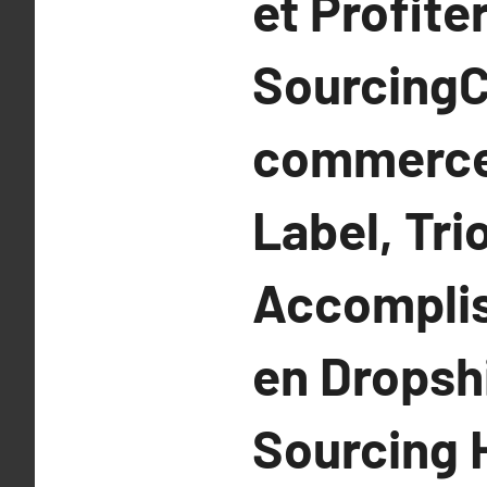
et Profite
SourcingC
commerce 
Label, Tri
Accomplis
en Dropsh
Sourcing 