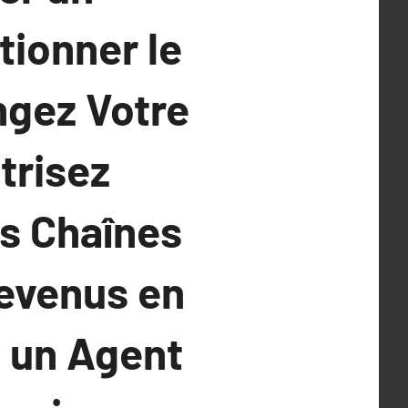
tionner le
ngez Votre
trisez
es Chaînes
Revenus en
c un Agent