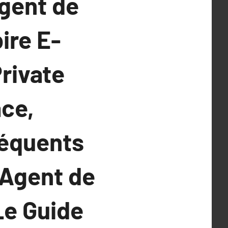
Agent de
ire E-
rivate
ace,
séquents
 Agent de
Le Guide