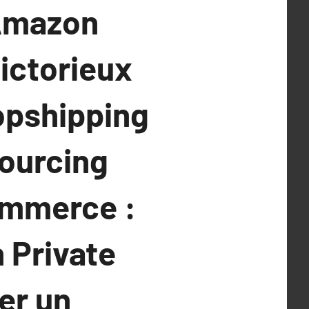
 Amazon
Victorieux
ropshipping
Sourcing
ommerce :
 Private
ser un