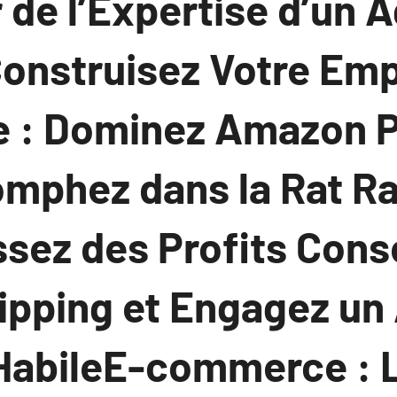
r de l’Expertise d’un 
onstruisez Votre Emp
: Dominez Amazon P
omphez dans la Rat R
sez des Profits Con
ipping et Engagez un
HabileE-commerce : 