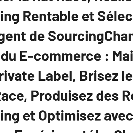
ng Rentable et Sélec
Agent de SourcingCha
du E-commerce : Mai
vate Label, Brisez l
 Race, Produisez des 
ing et Optimisez ave