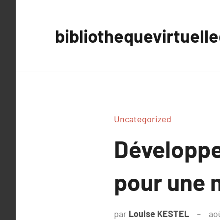
Aller
au
bibliothequevirtuell
contenu
Uncategorized
Développe
pour une m
par
Louise KESTEL
ao