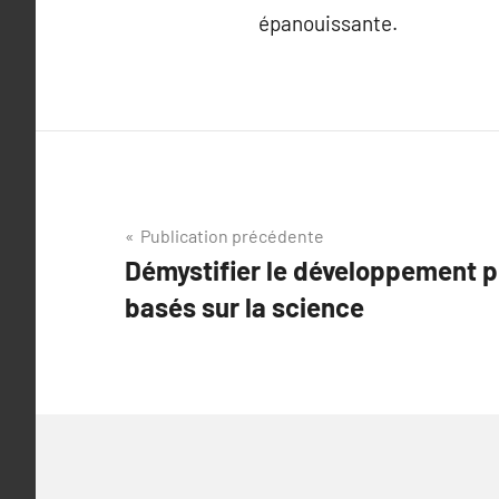
épanouissante.
Navigation
Publication précédente
Démystifier le développement p
de
basés sur la science
l’article