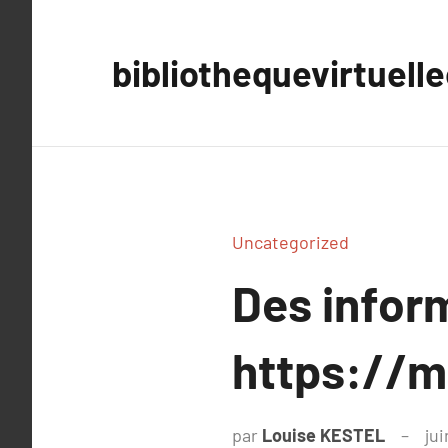
Aller
au
bibliothequevirtuell
contenu
Uncategorized
Des infor
https://m
par
Louise KESTEL
jui