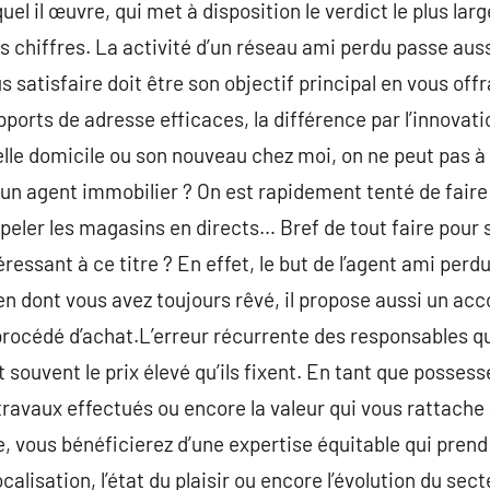
 il œuvre, qui met à disposition le verdict le plus large
es chiffres. La activité d’un réseau ami perdu passe auss
us satisfaire doit être son objectif principal en vous offr
pports de adresse efficaces, la différence par l’innovat
e domicile ou son nouveau chez moi, on ne peut pas à la d
à un agent immobilier ? On est rapidement tenté de faire l
appeler les magasins en directs… Bref de tout faire pour
ressant à ce titre ? En effet, le but de l’agent ami perd
en dont vous avez toujours rêvé, il propose aussi un 
 procédé d’achat.L’erreur récurrente des responsables q
souvent le prix élevé qu’ils fixent. En tant que possess
 travaux effectués ou encore la valeur qui vous rattache
e, vous bénéficierez d’une expertise équitable qui pre
alisation, l’état du plaisir ou encore l’évolution du sect