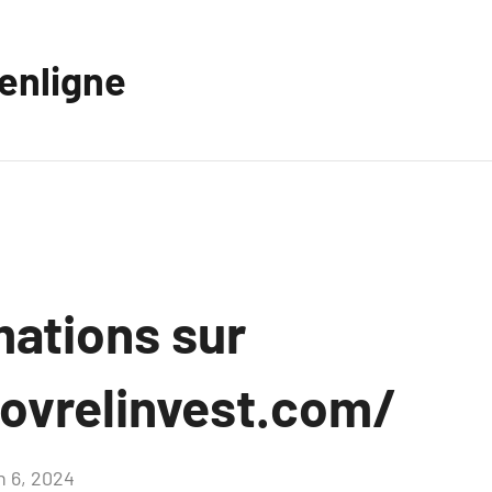
eenligne
mations sur
ovrelinvest.com/
n 6, 2024
Aucun