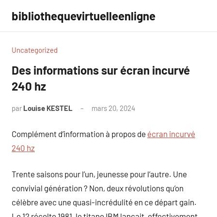
Aller
bibliothequevirtuelleenligne
au
contenu
Uncategorized
Des informations sur écran incurvé
240 hz
par
Louise KESTEL
mars 20, 2024
Aucun
commentaire
Complément d’information à propos de
écran incurvé
240 hz
Trente saisons pour l’un, jeunesse pour l’autre. Une
convivial génération ? Non, deux révolutions qu’on
célèbre avec une quasi-incrédulité en ce départ gain.
Le 12 récolte 1981, le titane IBM lançait, effectivement,