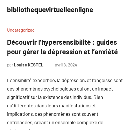
Aller
bibliothequevirtuelleenligne
au
contenu
Uncategorized
Découvrir l’hypersensibilité : guides
pour gérer la dépression et l’anxiété
par
Louise KESTEL
avril 8, 2024
Aucun
commentaire
L’sensibilité exacerbée, la dépression, et l’angoisse sont
des phénomènes psychologiques qui ont un impact
significatif sur la existence des individus. Bien
qu’différentes dans leurs manifestations et
implications, ces phénomènes sont souvent
entrelacées, créant un ensemble complexe de