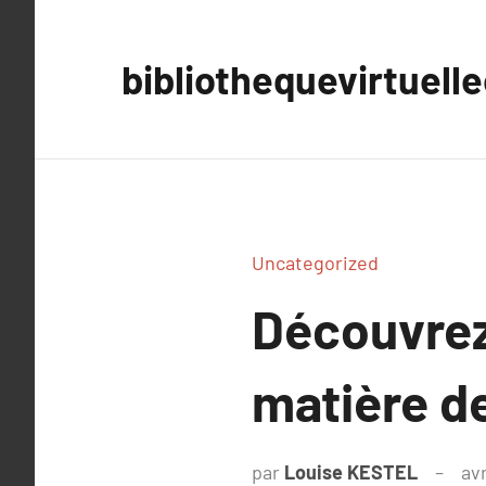
Aller
au
bibliothequevirtuell
contenu
Uncategorized
Découvrez 
matière d
par
Louise KESTEL
avr