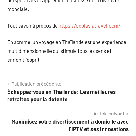
perspectives et apprécier la richesse de la diversité
mondiale.
Tout savoir à propos de
https://coolasiatravel.com/
En somme, un voyage en Thaïlande est une expérience
multidimensionnelle qui stimule tous les sens et
enrichit l’esprit.
Navigation
Publication précédente
Échappez-vous en Thaïlande: Les meilleures
de
retraites pour la détente
l’article
Article suivant
Maximisez votre divertissement à domicile avec
l’IPTV et ses innovations