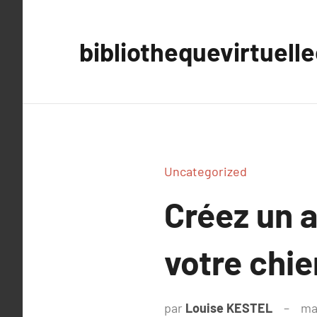
Aller
au
bibliothequevirtuell
contenu
Uncategorized
Créez un a
votre chi
par
Louise KESTEL
ma