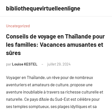
Aller
bibliothequevirtuelleenligne
au
contenu
Uncategorized
Conseils de voyage en Thaïlande pour
les familles: Vacances amusantes et
sûres
par
Louise KESTEL
juillet 29, 2024
Aucun
commentaire
Voyager en Thaïlande, un rêve pour de nombreux
aventuriers et amateurs de culture, propose une
aventure inoubliable à travers sa richesse culturelle et
naturelle. Ce pays d’Asie du Sud-Est est célèbre pour
ses temples somptueux, ses plages idylliques et sa