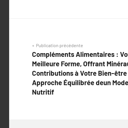
Navigation
Publication précédente
Compléments Alimentaires : Vot
de
Meilleure Forme, Offrant Minér
l’article
Contributions à Votre Bien-être
Approche Équilibrée deun Mode 
Nutritif