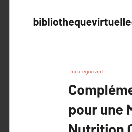
Aller
au
bibliothequevirtuell
contenu
Uncategorized
Complémen
pour une 
Nutrition