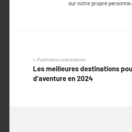
sur notre propre personne
Navigation
Publication précédente
Les meilleures destinations po
de
d’aventure en 2024
l’article