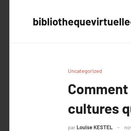
Aller
au
bibliothequevirtuell
contenu
Uncategorized
Comment le
cultures q
par
Louise KESTEL
no