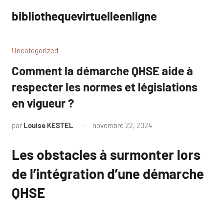
Aller
bibliothequevirtuelleenligne
au
contenu
Uncategorized
Comment la démarche QHSE aide à
respecter les normes et législations
en vigueur ?
par
Louise KESTEL
novembre 22, 2024
Aucun
commentaire
Les obstacles à surmonter lors
de l’intégration d’une démarche
QHSE