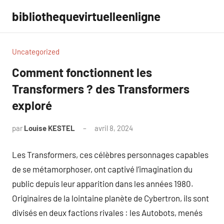
Aller
bibliothequevirtuelleenligne
au
contenu
Uncategorized
Comment fonctionnent les
Transformers ? des Transformers
exploré
par
Louise KESTEL
avril 8, 2024
Aucun
commentaire
Les Transformers, ces célèbres personnages capables
de se métamorphoser, ont captivé l’imagination du
public depuis leur apparition dans les années 1980.
Originaires de la lointaine planète de Cybertron, ils sont
divisés en deux factions rivales : les Autobots, menés