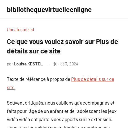
Aller
bibliothequevirtuelleenligne
au
contenu
Uncategorized
Ce que vous voulez savoir sur Plus de
détails sur ce site
par
Louise KESTEL
juillet 3, 2024
Aucun
commentaire
Texte de référence à propos de
Plus de détails sur ce
site
Souvent critiqués, nous oublions qu’accompagnés et
faits pour l’âge de un enfant et de l’adolescent les jeux
vidéo vidéo ont parfois des apports sur le extension.
Jouer aux jeux vidéo peut stimuler de nombreuses