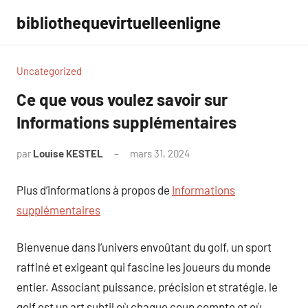
Aller
bibliothequevirtuelleenligne
au
contenu
Uncategorized
Ce que vous voulez savoir sur
Informations supplémentaires
par
Louise KESTEL
mars 31, 2024
Aucun
commentaire
Plus d’informations à propos de
Informations
supplémentaires
Bienvenue dans l’univers envoûtant du golf, un sport
raffiné et exigeant qui fascine les joueurs du monde
entier. Associant puissance, précision et stratégie, le
golf est un art subtil où chaque coup compte et où