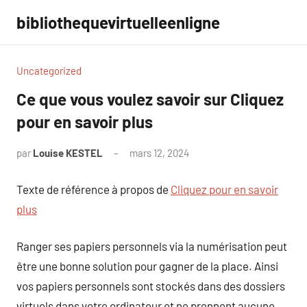
Aller
bibliothequevirtuelleenligne
au
contenu
Uncategorized
Ce que vous voulez savoir sur Cliquez
pour en savoir plus
par
Louise KESTEL
mars 12, 2024
Aucun
commentaire
Texte de référence à propos de
Cliquez pour en savoir
plus
Ranger ses papiers personnels via la numérisation peut
être une bonne solution pour gagner de la place. Ainsi
vos papiers personnels sont stockés dans des dossiers
virtuels dans votre ordinateur et ne prennent aucune