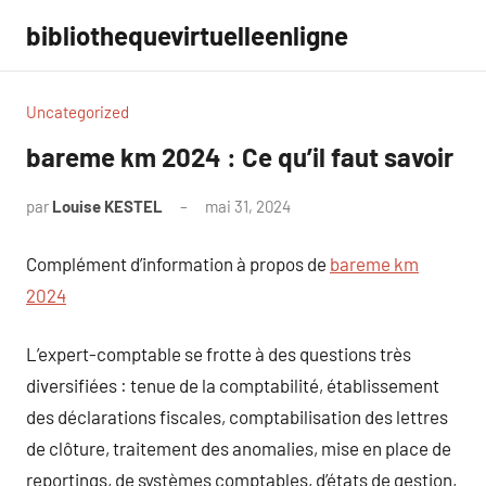
Aller
bibliothequevirtuelleenligne
au
contenu
Uncategorized
bareme km 2024 : Ce qu’il faut savoir
par
Louise KESTEL
mai 31, 2024
Aucun
commentaire
Complément d’information à propos de
bareme km
2024
L’expert-comptable se frotte à des questions très
diversifiées : tenue de la comptabilité, établissement
des déclarations fiscales, comptabilisation des lettres
de clôture, traitement des anomalies, mise en place de
reportings, de systèmes comptables, d’états de gestion,