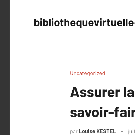
Aller
au
bibliothequevirtuell
contenu
Uncategorized
Assurer la
savoir-fai
par
Louise KESTEL
jui