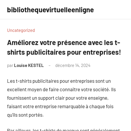
Aller
bibliothequevirtuelleenligne
au
contenu
Uncategorized
Améliorez votre présence avec les t-
shirts publicitaires pour entreprises!
par
Louise KESTEL
décembre 14, 2024
Aucun
commentaire
Les t-shirts publicitaires pour entreprises sont un
excellent moyen de faire connaître votre société. Ils
fournissent un support clair pour votre enseigne,
faisant votre entreprise remarquable à chaque fois
qu’ils sont portés.
Par ailleurs, les t-shirts de marque sont généralement