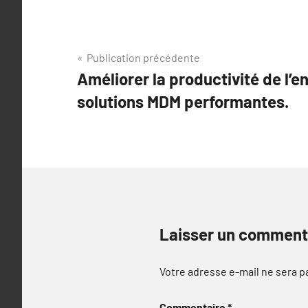
Navigation
Publication précédente
Améliorer la productivité de l’e
de
solutions MDM performantes.
l’article
Laisser un comment
Votre adresse e-mail ne sera p
Commentaire
*