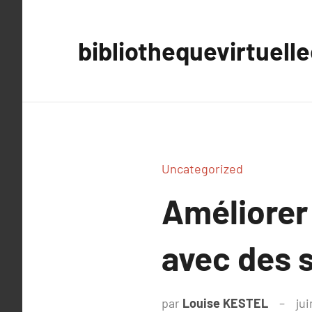
Aller
au
bibliothequevirtuell
contenu
Uncategorized
Améliorer 
avec des 
par
Louise KESTEL
jui