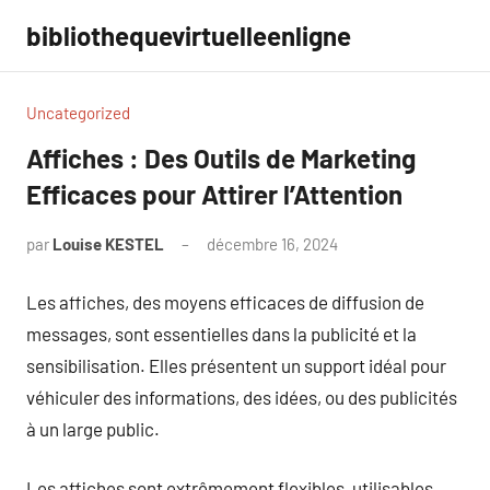
Aller
bibliothequevirtuelleenligne
au
contenu
Uncategorized
Affiches : Des Outils de Marketing
Efficaces pour Attirer l’Attention
par
Louise KESTEL
décembre 16, 2024
Aucun
commentaire
Les affiches, des moyens efficaces de diffusion de
messages, sont essentielles dans la publicité et la
sensibilisation. Elles présentent un support idéal pour
véhiculer des informations, des idées, ou des publicités
à un large public.
Les affiches sont extrêmement flexibles, utilisables