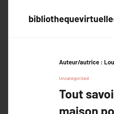
Aller
au
bibliothequevirtuell
contenu
Auteur/autrice :
Lou
Uncategorized
Tout savoi
maison po